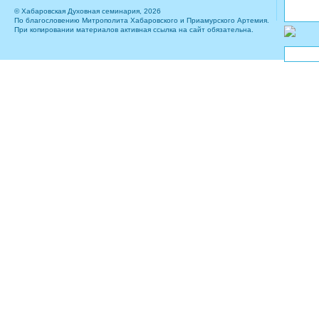
© Хабаровская Духовная семинария, 2026
По благословению Митрополита Хабаровского и Приамурского Артемия.
При копировании материалов активная ссылка на сайт обязательна.