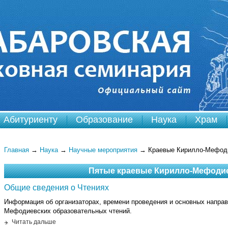
Абитуриенту
Образование
Наука
Храм
Главная
→
Наука
→
Научные мероприятия
→
Краевые Кирилло-Мефоди
Пятые краевые Кирилло-Мефодие
Общие сведения о Чтениях
Информация об организаторах, времени проведения и основных напра
Мефодиевских образовательных чтений.
Читать дальше