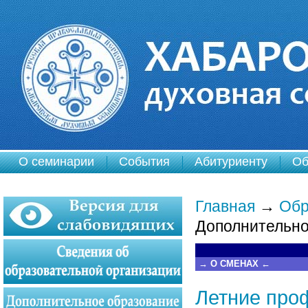
О семинарии
События
Абитуриенту
Об
Главная
→
Обр
Дополнительно
→ О СМЕНАХ ←
Летние про