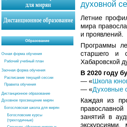
духовной с
Летние профи
мира правосла
и проявлений.
Образование
Программы ле
старшего и с
Очная форма обучения
Хабаровской ду
Рабочий учебный план
Заочная форма обучения
В 2020 году б
Расписание текущей сессии
— «
Школа юног
Правила обучения
— «
Духовные о
Дистанционное образование
Каждая из пр
Духовное просвещение мирян
православной
Богословская школа для мирян
Богословские курсы
занятий в ау
(трехгодичные)
экскурсиями,
Спецкурс «История мировых