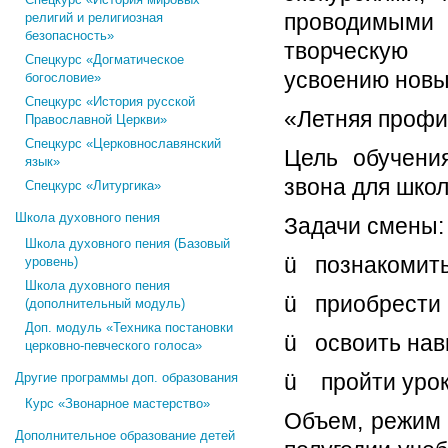
проводимыми 
религий и религиозная
безопасность»
творческую 
Спецкурс «Догматическое
усвоению новы
богословие»
Спецкурс «История русской
«Летняя профи
Православной Церкви»
Спецкурс «Церковнославянский
Цель обучен
язык»
звона для школ
Спецкурс «Литургика»
Школа духовного пения
Задачи смены:
Школа духовного пения (Базовый
ü познакомить
уровень)
Школа духовного пения
ü приобрести 
(дополнительный модуль)
Доп. модуль «Техника постановки
ü освоить нав
церковно-певческого голоса»
ü пройти урок
Другие программы доп. образования
Курс «Звонарное мастерство»
Объем, режим 
Дополнительное образование детей