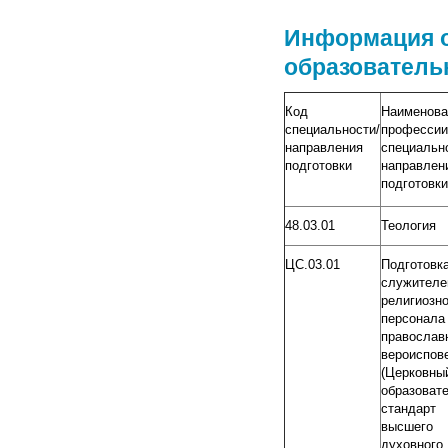
Информация о
образовательн
Код
Наименова
специальности/
профессии
направления
специальн
подготовки
направлен
подготовки
48.03.01
Теология
ЦС.03.01
Подготовк
служите
религиозно
персонала
православ
вероиспов
(Церковны
образоват
стандарт
высшего
духовного