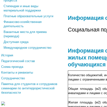
процесса
Стипендии и иные виды
материальной поддержки
Платные образовательные услуги
Информация о
Финансово-хозяйственная
деятельность
Социальная по
Вакантные места для приема
(перевода)
Доступная среда
Международное сотрудничество
Информация о
История
жилых помеще
Педагогический состав
обучающихся
Схема проезда
Контакты и реквизиты
Количество общежитий, и
Сотрудничество
лицами с ограниченными 
Памятка для студентов и сотрудников
семинарии по антитеррористической
Общая площадь (м2) общ
безопасности
инвалидами и лицами с о
Жилая площадь (м2) общ
инвалидами и лицами с о