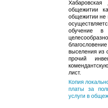
Хабаровская
общежитии ка
общежитии не 
осуществляетс
обучение в
целесообра
благословен
выселения из 
прочий инв
комендантскую
лист.
Копия локальн
платы за по
услуги в обще