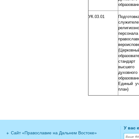
образовани
УК.03.01
Подготовк
служите
религиозно
персонала
православ
вероиспов
(Церковны
образоват
стандарт
высшего
духовного
образовани
Единый у
план)
У вас 
Сайт «Православие на Дальнем Востоке»