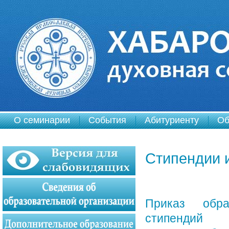
О семинарии
События
Абитуриенту
Об
Стипендии 
Приказ обра
стипендий