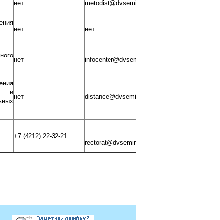
нет
metodist@dvseminary.ru
ния
нет
нет
ного
нет
infocenter@dvseminary.ru
ния
я и
нет
distance@dvseminary.ru
ьных
+7 (4212) 22-32-21
rectorat@dvseminary.ru