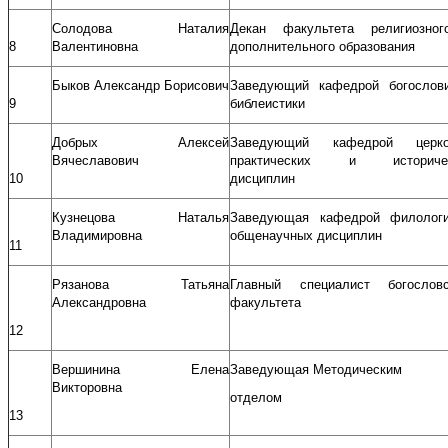
Солодова Наталия
Декан факультета религиозно
8
Валентиновна
дополнительного образования
Быков Александр Борисович
Заведующий кафедрой богослов
9
библеистики
Добрых Алексей
Заведующий кафедрой церко
Вячеславович
практических и историчес
10
дисциплин
Кузнецова Наталья
Заведующая кафедрой филолог
Владимировна
общенаучных дисциплин
11
Рязанова Татьяна
Главный специалист богословс
Александровна
факультета
12
Вершинина Елена
Заведующая Методическим
Викторовна
отделом
13