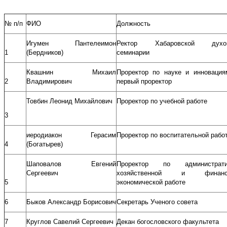
№ п/п
ФИО
Должность
Игумен Пантелеимон
Ректор Хабаровской духов
1
(Бердников)
семинарии
Квашнин Михаил
Проректор по науке и инноваци
2
Владимирович
первый проректор
Товбин Леонид Михайлович
Проректор по учебной работе
3
иеродиакон Герасим
Проректор по воспитательной рабо
4
(Богатырев)
Шаповалов Евгений
Проректор по администрати
Сергеевич
хозяйственной и финансо
5
экономической работе
6
Быков Александр Борисович
Секретарь Ученого совета
7
Круглов Савелий Сергеевич
Декан богословского факультета