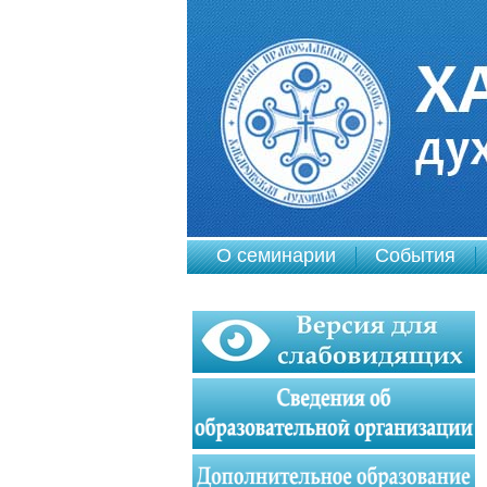
О семинарии
События