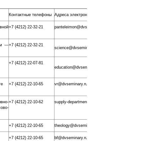
Контактные телефоны
Адреса электронной почты
ной
+7 (4212) 22-32-21
panteleimon@dvseminary.ru
ям —
+7 (4212) 22-32-21
science@dvseminary.ru
+7 (4212) 22-07-81
education@dvseminary.ru
те
+7 (4212) 22-10-65
vr@dvseminary.ru
вно-
+7 (4212) 22-10-62
supply-department@dvseminary.ru
во-
+7 (4212) 22-10-65
theology@dvseminary.ru
+7 (4212) 22-10-65
bf@dvseminary.ru