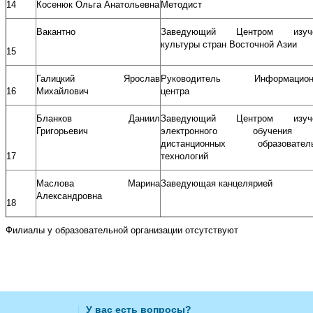
14
Косенюк Ольга Анатольевна
Методист
Вакантно
Заведующий Центром изуче
культуры стран Восточной Азии
15
Галицкий Ярослав
Руководитель Информацион
16
Михайлович
центра
Бланков Даниил
Заведующий Центром изуче
Григорьевич
электронного обучени
дистанционных образовател
17
технологий
Маслова Марина
Заведующая канцелярией
Александровна
18
Филиалы у образовательной организации отсутствуют
У вас есть вопросы?