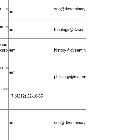
го и
sdo@dvseminary.ru
нет
ия и
нет
theology@dvseminary.ru
вно-
ких
нет
history@dvseminary.ru
ии и
нет
philology@dvseminary.ru
кого
+7 (4212) 22-10-65
нет
soo@dvseminary.ru